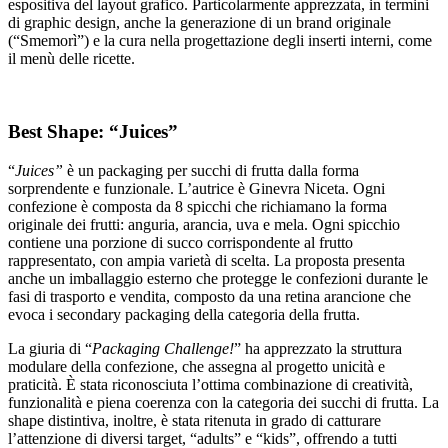
espositiva del layout grafico. Particolarmente apprezzata, in termini
di graphic design, anche la generazione di un brand originale
(“Smemorì”) e la cura nella progettazione degli inserti interni, come
il menù delle ricette.
Best Shape: “Juices”
“
Juices”
è un packaging per succhi di frutta dalla forma
sorprendente e funzionale. L’autrice è Ginevra Niceta. Ogni
confezione è composta da 8 spicchi che richiamano la forma
originale dei frutti: anguria, arancia, uva e mela. Ogni spicchio
contiene una porzione di succo corrispondente al frutto
rappresentato, con ampia varietà di scelta. La proposta presenta
anche un imballaggio esterno che protegge le confezioni durante le
fasi di trasporto e vendita, composto da una retina arancione che
evoca i secondary packaging della categoria della frutta.
La giuria di “
Packaging Challenge!
” ha apprezzato la struttura
modulare della confezione, che assegna al progetto unicità e
praticità. È stata riconosciuta l’ottima combinazione di creatività,
funzionalità e piena coerenza con la categoria dei succhi di frutta. La
shape distintiva, inoltre, è stata ritenuta in grado di catturare
l’attenzione di diversi target, “adults” e “kids”, offrendo a tutti