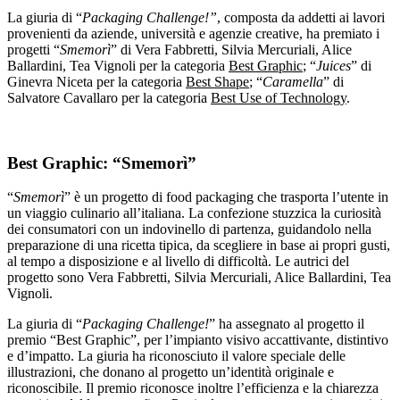
La giuria di “
Packaging Challenge!”
, composta da addetti ai lavori
provenienti da aziende, università e agenzie creative, ha premiato i
progetti “
Smemorì
” di Vera Fabbretti, Silvia Mercuriali, Alice
Ballardini, Tea Vignoli per la categoria
Best Graphic
; “
Juices
” di
Ginevra Niceta per la categoria
Best Shape
; “
Caramella
” di
Salvatore Cavallaro per la categoria
Best Use of Technology
.
Best Graphic: “Smemorì”
“
Smemorì
” è un progetto di food packaging che trasporta l’utente in
un viaggio culinario all’italiana. La confezione stuzzica la curiosità
dei consumatori con un indovinello di partenza, guidandolo nella
preparazione di una ricetta tipica, da scegliere in base ai propri gusti,
al tempo a disposizione e al livello di difficoltà. Le autrici del
progetto sono Vera Fabbretti, Silvia Mercuriali, Alice Ballardini, Tea
Vignoli.
La giuria di “
Packaging Challenge!
” ha assegnato al progetto il
premio “Best Graphic”, per l’impianto visivo accattivante, distintivo
e d’impatto. La giuria ha riconosciuto il valore speciale delle
illustrazioni, che donano al progetto un’identità originale e
riconoscibile. Il premio riconosce inoltre l’efficienza e la chiarezza