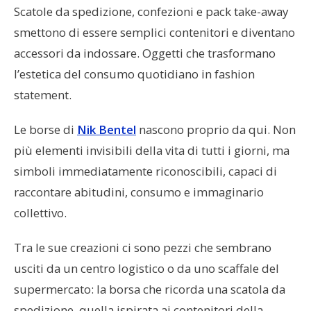
Scatole da spedizione, confezioni e pack take-away
smettono di essere semplici contenitori e diventano
accessori da indossare. Oggetti che trasformano
La tua privacy è al sicuro non facciamo spam.
Registrandoti confermi di accettare la
privacy policy
.
l’estetica del consumo quotidiano in fashion
statement.
Le borse di
Nik Bentel
nascono proprio da qui. Non
più elementi invisibili della vita di tutti i giorni, ma
simboli immediatamente riconoscibili, capaci di
Copyright 2026
raccontare abitudini, consumo e immaginario
Out Of The Box
collettivo.
Tra le sue creazioni ci sono pezzi che sembrano
usciti da un centro logistico o da uno scaffale del
supermercato: la borsa che ricorda una scatola da
spedizione, quella ispirata ai contenitori della