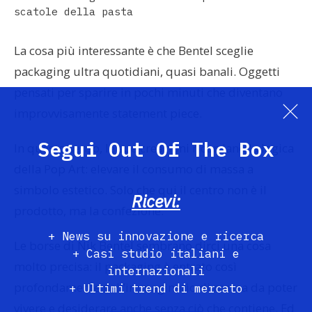
scatole della pasta
La cosa più interessante è che Bentel sceglie
packaging ultra quotidiani, quasi banali. Oggetti
pensati per sparire in pochi minuti che diventano
improvvisamente statement piece.
Segui Out Of The Box
In questo senso, le sue creazioni ricordano la logica
della Pop Art: elevare il consumo di massa a
simbolo estetico. Solo che qui il centro non è il
Ricevi:
prodotto, ma la confezione.
+ News su innovazione e ricerca
Le borse di Nik Bentel sembrano dirci una cosa
+ Casi studio italiani e
molto precisa: il packaging è entrato così
internazionali
profondamente nell’immaginario di massa da poter
+ Ultimi trend di mercato
vivere e desiderare anche senza ciò che contiene. Ed