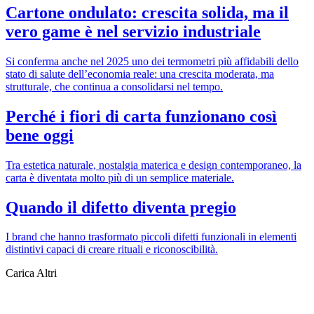
Cartone ondulato: crescita solida, ma il
vero game è nel servizio industriale
Si conferma anche nel 2025 uno dei termometri più affidabili dello
stato di salute dell’economia reale: una crescita moderata, ma
strutturale, che continua a consolidarsi nel tempo.
Perché i fiori di carta funzionano così
bene oggi
Tra estetica naturale, nostalgia materica e design contemporaneo, la
carta è diventata molto più di un semplice materiale.
Quando il difetto diventa pregio
I brand che hanno trasformato piccoli difetti funzionali in elementi
distintivi capaci di creare rituali e riconoscibilità.
Carica Altri