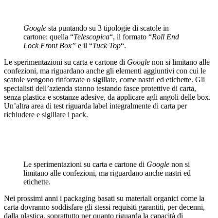
Google
sta puntando su 3 tipologie di scatole in
cartone: quella “
Telescopica
“, il formato “
Roll End
Lock
Front Box”
e il “
Tuck Top
“.
Le sperimentazioni su carta e cartone di
Google
non si limitano alle
confezioni, ma riguardano anche gli elementi aggiuntivi con cui le
scatole vengono rinforzate o sigillate, come nastri ed etichette. Gli
specialisti dell’azienda stanno testando fasce protettive di carta,
senza plastica e sostanze adesive, da applicare agli angoli delle box.
Un’altra area di test riguarda label integralmente di carta per
richiudere e sigillare i pack.
Le sperimentazioni su carta e cartone di
Google
non si
limitano alle confezioni, ma riguardano anche nastri ed
etichette.
Nei prossimi anni i packaging basati su materiali organici come la
carta dovranno soddisfare gli stessi requisiti garantiti, per decenni,
dalla plastica, soprattutto per quanto riguarda la capacità di