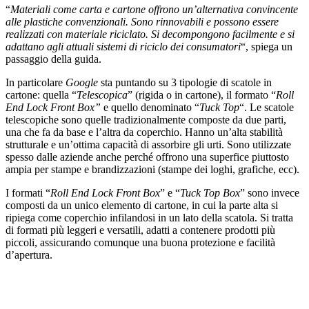
“
Materiali come carta e cartone offrono un’alternativa convincente
alle plastiche convenzionali. Sono rinnovabili e possono essere
realizzati con materiale riciclato. Si decompongono facilmente e si
adattano agli attuali sistemi di riciclo dei consumatori
“, spiega un
passaggio della guida.
In particolare
Google
sta puntando su 3 tipologie di scatole in
cartone: quella “
Telescopica
” (rigida o in cartone), il formato “
Roll
End Lock
Front Box”
e quello denominato “
Tuck Top
“. Le scatole
telescopiche sono quelle tradizionalmente composte da due parti,
una che fa da base e l’altra da coperchio. Hanno un’alta stabilità
strutturale e un’ottima capacità di assorbire gli urti. Sono utilizzate
spesso dalle aziende anche perché offrono una superfice piuttosto
ampia per stampe e brandizzazioni (stampe dei loghi, grafiche, ecc).
I formati “
Roll End Lock Front Box
” e “
Tuck Top Box
” sono invece
composti da un unico elemento di cartone, in cui la parte alta si
ripiega come coperchio infilandosi in un lato della scatola. Si tratta
di formati più leggeri e versatili, adatti a contenere prodotti più
piccoli, assicurando comunque una buona protezione e facilità
d’apertura.