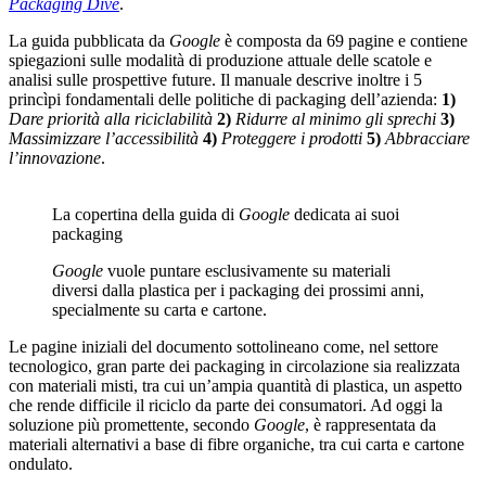
Packaging Dive
.
La guida pubblicata da
Google
è composta da 69 pagine e contiene
spiegazioni sulle modalità di produzione attuale delle scatole e
analisi sulle prospettive future. Il manuale descrive inoltre i 5
princìpi fondamentali delle politiche di packaging dell’azienda:
1)
Dare priorità alla riciclabilità
2)
Ridurre al minimo gli sprechi
3)
Massimizzare l’accessibilità
4)
Proteggere i prodotti
5)
Abbracciare
l’innovazione
.
La copertina della guida di
Google
dedicata ai suoi
packaging
Google
vuole puntare esclusivamente su materiali
diversi dalla plastica per i packaging dei prossimi anni,
specialmente su carta e cartone.
Le pagine iniziali del documento sottolineano come, nel settore
tecnologico, gran parte dei packaging in circolazione sia realizzata
con materiali misti, tra cui un’ampia quantità di plastica, un aspetto
che rende difficile il riciclo da parte dei consumatori. Ad oggi la
soluzione più promettente, secondo
Google
, è rappresentata da
materiali alternativi a base di fibre organiche, tra cui carta e cartone
ondulato.